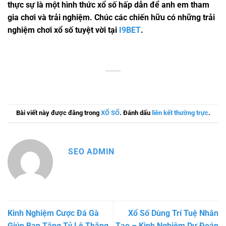
thực sự là một hình thức xổ số hấp dẫn để anh em tham
gia chơi và trải nghiệm. Chúc các chiến hữu có những trải
nghiệm chơi xổ số tuyệt vời tại
I9BET
.
Bài viết này được đăng trong
XỔ SỐ
. Đánh dấu
liên kết thường trực
.
SEO ADMIN
Kinh Nghiệm Cược Đá Gà
Xổ Số Dùng Trí Tuệ Nhân
Giúp Bạn Tăng Tỷ Lệ Thắng
Tạo – Kinh Nghiệm Dự Đoán