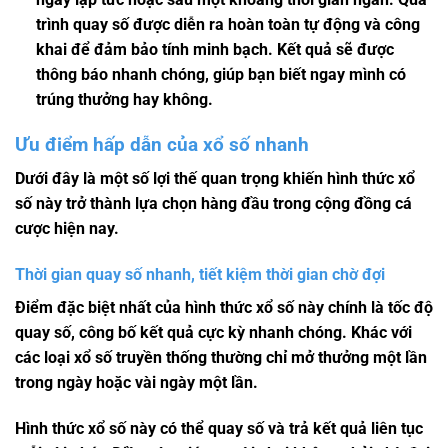
trình quay số được diễn ra hoàn toàn tự động và công
khai để đảm bảo tính minh bạch. Kết quả sẽ được
thông báo nhanh chóng, giúp bạn biết ngay mình có
trúng thưởng hay không.
Ưu điểm hấp dẫn của xổ số nhanh
Dưới đây là một số lợi thế quan trọng khiến hình thức xổ
số này trở thành lựa chọn hàng đầu trong cộng đồng cá
cược hiện nay.
Thời gian quay số nhanh, tiết kiệm thời gian chờ đợi
Điểm đặc biệt nhất của hình thức xổ số này chính là tốc độ
quay số, công bố kết quả cực kỳ nhanh chóng. Khác với
các loại xổ số truyền thống thường chỉ mở thưởng một lần
trong ngày hoặc vài ngày một lần.
Hình thức xổ số này có thể quay số và trả kết quả liên tục