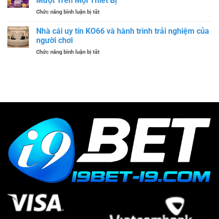
Mượt Trên Mọi Thiết Bị
Và
Thưởng
ở
Chức năng bình luận bị tắt
Rút
Đúng
Cổng
Tiền
Quy
Game
Nhà cái uy tín KO66 và hành trình trải nghiệm của
An
Định
B29:
Toàn
người chơi
Phiên
Tại
ở
Chức năng bình luận bị tắt
Bản
Nhà
Nhà
Mới
Cái
cái
Nhất,
Online
uy
Chơi
2026
tín
Cực
KO66
Mượt
và
Trên
hành
Mọi
trình
Thiết
trải
Bị
nghiệm
của
người
chơi