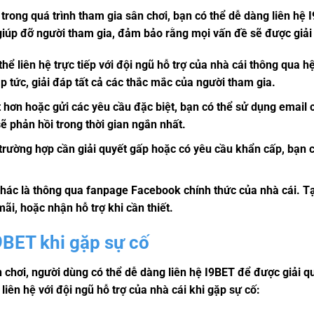
ì trong quá trình tham gia sân chơi, bạn có thể dễ dàng
liên hệ 
giúp đỡ người tham gia, đảm bảo rằng mọi vấn đề sẽ được giải
thể liên hệ trực tiếp với đội ngũ hỗ trợ của nhà cái thông qua h
p tức, giải đáp tất cả các thắc mắc của người tham gia.
ết hơn hoặc gửi các yêu cầu đặc biệt, bạn có thể sử dụng email
ẽ phản hồi trong thời gian ngắn nhất.
trường hợp cần giải quyết gấp hoặc có yêu cầu khẩn cấp, bạn có
ác là thông qua fanpage Facebook chính thức của nhà cái. Tại
ãi, hoặc nhận hỗ trợ khi cần thiết.
9BET khi gặp sự cố
n chơi, người dùng có thể dễ dàng
liên hệ I9BET
để được giải qu
liên hệ với đội ngũ hỗ trợ của nhà cái khi gặp sự cố: