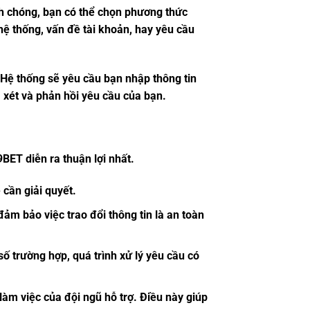
nh chóng, bạn có thể chọn phương thức
 hệ thống, vấn đề tài khoản, hay yêu cầu
 Hệ thống sẽ yêu cầu bạn nhập thông tin
m xét và phản hồi yêu cầu của bạn.
I9BET
diễn ra thuận lợi nhất.
 cần giải quyết.
m bảo việc trao đổi thông tin là an toàn
ố trường hợp, quá trình xử lý yêu cầu có
làm việc của đội ngũ hỗ trợ. Điều này giúp