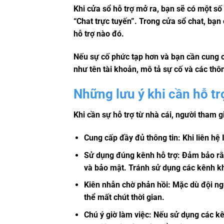
Khi cửa sổ hỗ trợ mở ra, bạn sẽ có một số
“Chat trực tuyến”. Trong cửa sổ chat, bạn 
hỗ trợ nào đó.
Nếu sự cố phức tạp hơn và bạn cần cung c
như tên tài khoản, mô tả sự cố và các thô
Những lưu ý khi cần hỗ t
Khi cần sự hỗ trợ từ nhà cái, người tham 
Cung cấp đầy đủ thông tin: Khi
liên hệ
Sử dụng đúng kênh hỗ trợ: Đảm bảo rằn
và bảo mật. Tránh sử dụng các kênh khô
Kiên nhẫn chờ phản hồi: Mặc dù đội ngũ
thể mất chút thời gian.
Chú ý giờ làm việc: Nếu sử dụng các kên