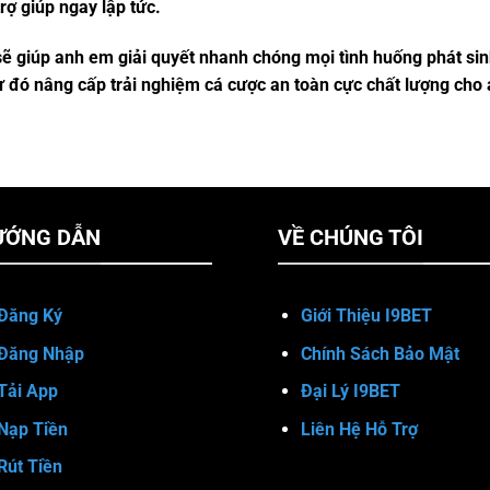
rợ giúp ngay lập tức.
 giúp anh em giải quyết nhanh chóng mọi tình huống phát sinh.
ừ đó nâng cấp trải nghiệm cá cược an toàn cực chất lượng cho
ƯỚNG DẪN
VỀ CHÚNG TÔI
Đă
ng Ký
Giới Thiệu I9BET
Đăng Nhập
Chính Sách Bảo Mật
Tải App
Đại Lý I9BET
Nạp Tiền
Liên Hệ Hỗ Trợ
Rút Tiền