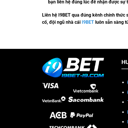
bạn liên hệ đúng lúc để nhận được sự t
Liên hệ I9BET
qua đúng kênh chính thức sẽ
cố, đội ngũ nhà cái
I9BET
luôn sẵn sàng t
H