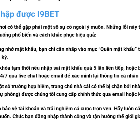
 nhập được I9BET
chơi có thể gặp phải một số sự cố ngoài ý muốn. Những lỗi này 
huống phổ biến và cách khắc phục hiệu quả:
g nhớ mật khẩu, bạn chỉ cần nhấp vào mục “Quên mật khẩu” t
 ký.
khóa tạm thời nếu nhập sai mật khẩu quá 5 lần liên tiếp, hoặc 
24/7 qua live chat hoặc email để xác minh lại thông tin cá nh
t số trường hợp hiếm, trang chủ nhà cái có thể bị chặn bởi nh
dự phòng) được chúng tôi cung cấp chính thức qua email hoặc
bảo vệ tài khoản và trải nghiệm cá cược trọn vẹn. Hãy luôn cẩ
ốn. Chúc bạn đăng nhập thành công và tận hưởng thế giới giải