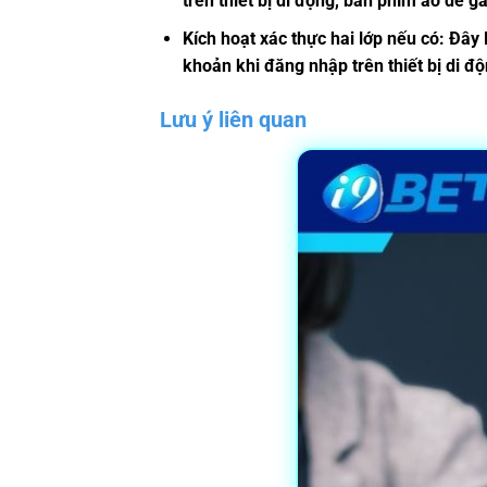
trên thiết bị di động, bàn phím ảo dễ g
Kích hoạt xác thực hai lớp nếu có: Đây
khoản khi đăng nhập trên thiết bị di độ
Lưu ý liên quan