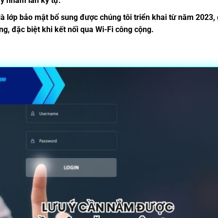
ây nhầm lẫn ký tự.
 là lớp bảo mật bổ sung được chúng tôi triển khai từ năm 2023,
ng, đặc biệt khi kết nối qua Wi-Fi công cộng.