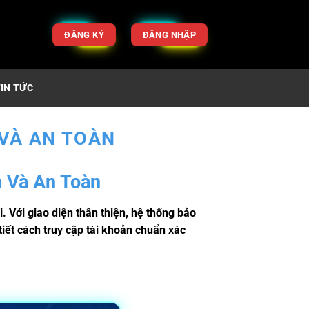
ĐĂNG KÝ
ĐĂNG NHẬP
IN TỨC
VÀ AN TOÀN
 Và An Toàn
i. Với giao diện thân thiện, hệ thống bảo
tiết cách truy cập tài khoản chuẩn xác