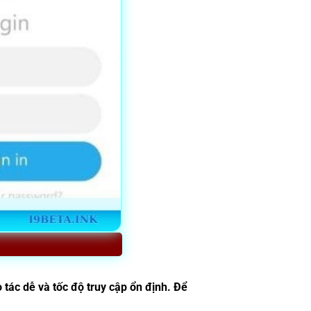
 tác dễ và tốc độ truy cập ổn định. Để