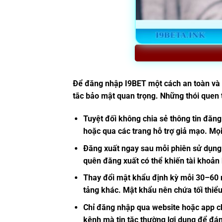
Để
đăng nhập I9BET
một cách an toàn và 
tắc bảo mật quan trọng. Những thói quen 
Tuyệt đối không chia sẻ thông tin đăng
hoặc qua các trang hỗ trợ giả mạo. Mọ
Đăng xuất ngay sau mỗi phiên sử dụng:
quên đăng xuất có thể khiến tài khoản 
Thay đổi mật khẩu định kỳ mỗi 30–60 n
tảng khác. Mật khẩu nên chứa tối thiểu
Chỉ đăng nhập qua website hoặc app chí
kênh mà tin tặc thường lợi dụng để đán