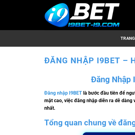
Bỏ
qua
nội
dung
TRANG
ĐĂNG NHẬP I9BET –
Đăng Nhập 
Đăng nhập I9BET
là bước đầu tiên để người
mật cao, việc đăng nhập diễn ra dễ dàng 
nhất.
Tổng quan chung về đăn