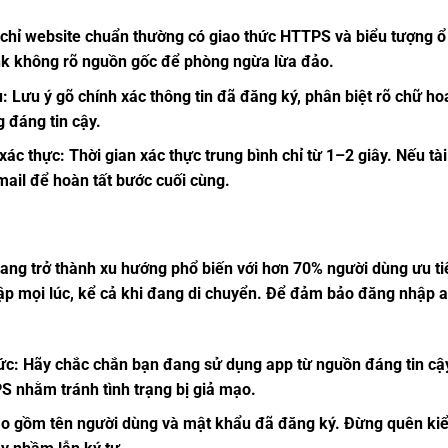
a chỉ website chuẩn thường có giao thức HTTPS và biểu tượng 
link không rõ nguồn gốc để phòng ngừa lừa đảo.
 Lưu ý gõ chính xác thông tin đã đăng ký, phân biệt rõ chữ hoa
 đáng tin cậy.
ác thực: Thời gian xác thực trung bình chỉ từ 1–2 giây. Nếu tà
il để hoàn tất bước cuối cùng.
ang trở thành xu hướng phổ biến với hơn 70% người dùng ưu ti
 cập mọi lúc, kể cả khi đang di chuyển. Để đảm bảo đăng nhập a
ức: Hãy chắc chắn bạn đang sử dụng app từ nguồn đáng tin cậ
PS nhằm tránh tình trạng bị giả mạo.
o gồm tên người dùng và mật khẩu đã đăng ký. Đừng quên kiểm 