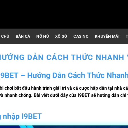
 CHỦ
BẮN CÁ
NỔ HŨ
XỔ SỐ
CASINO
KHUYẾN MÃI
T
 HƯỚNG DẪN CÁCH THỨC NHANH 
I9BET – Hướng Dẫn Cách Thức Nhanh
 chơi bắt đầu hành trình giải trí và cá cược hấp dẫn tại nhà cá
và nhanh chóng. Bài viết dưới đây của
I9BET
sẽ hướng dẫn chi 
g nhập I9BET