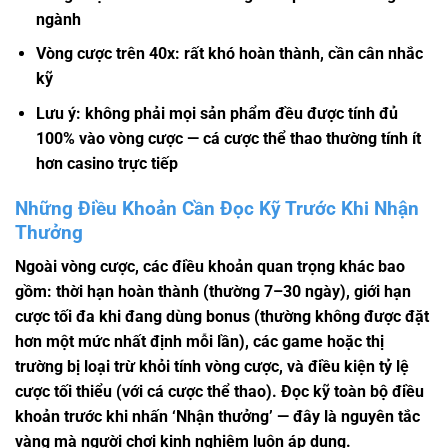
ngành
Vòng cược trên 40x: rất khó hoàn thành, cần cân nhắc
kỹ
Lưu ý: không phải mọi sản phẩm đều được tính đủ
100% vào vòng cược — cá cược thể thao thường tính ít
hơn casino trực tiếp
Những Điều Khoản Cần Đọc Kỹ Trước Khi Nhận
Thưởng
Ngoài vòng cược, các điều khoản quan trọng khác bao
gồm: thời hạn hoàn thành (thường 7–30 ngày), giới hạn
cược tối đa khi đang dùng bonus (thường không được đặt
hơn một mức nhất định mỗi lần), các game hoặc thị
trường bị loại trừ khỏi tính vòng cược, và điều kiện tỷ lệ
cược tối thiểu (với cá cược thể thao).
Đọc kỹ toàn bộ điều
khoản
trước khi nhấn ‘Nhận thưởng’ — đây là nguyên tắc
vàng mà người chơi kinh nghiệm luôn áp dụng.