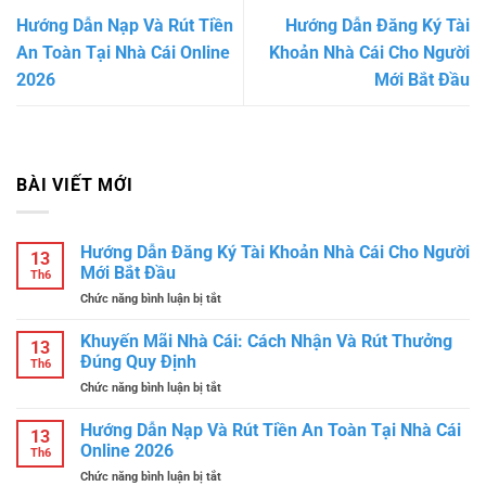
Hướng Dẫn Nạp Và Rút Tiền
Hướng Dẫn Đăng Ký Tài
An Toàn Tại Nhà Cái Online
Khoản Nhà Cái Cho Người
2026
Mới Bắt Đầu
BÀI VIẾT MỚI
Hướng Dẫn Đăng Ký Tài Khoản Nhà Cái Cho Người
13
Mới Bắt Đầu
Th6
ở
Chức năng bình luận bị tắt
Hướng
Dẫn
Khuyến Mãi Nhà Cái: Cách Nhận Và Rút Thưởng
13
Đăng
Đúng Quy Định
Th6
Ký
ở
Chức năng bình luận bị tắt
Tài
Khuyến
Khoản
Mãi
Hướng Dẫn Nạp Và Rút Tiền An Toàn Tại Nhà Cái
Nhà
13
Nhà
Cái
Online 2026
Th6
Cái:
Cho
ở
Chức năng bình luận bị tắt
Cách
Người