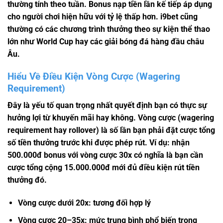
thường tính theo tuần. Bonus nạp tiền lần kế tiếp áp dụng
cho người chơi hiện hữu với tỷ lệ thấp hơn. i9bet cũng
thường có các chương trình thưởng theo sự kiện thể thao
lớn như World Cup hay các giải bóng đá hàng đầu châu
Âu.
Hiểu Về Điều Kiện Vòng Cược (Wagering
Requirement)
Đây là yếu tố quan trọng nhất quyết định bạn có thực sự
hưởng lợi từ khuyến mãi hay không. Vòng cược (wagering
requirement hay rollover) là số lần bạn phải đặt cược tổng
số tiền thưởng trước khi được phép rút. Ví dụ: nhận
500.000đ bonus với vòng cược 30x có nghĩa là bạn cần
cược tổng cộng 15.000.000đ mới đủ điều kiện rút tiền
thưởng đó.
Vòng cược dưới 20x: tương đối hợp lý
Vòng cược 20–35x: mức trung bình phổ biến trong