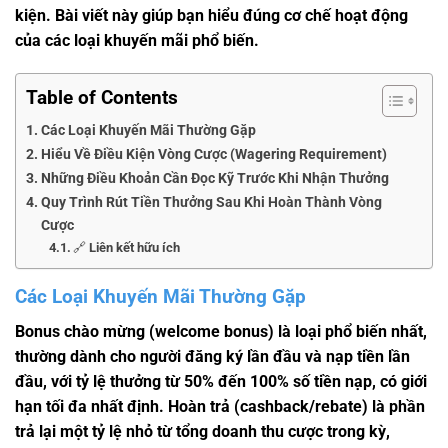
kiện. Bài viết này giúp bạn hiểu đúng cơ chế hoạt động
của các loại khuyến mãi phổ biến.
Table of Contents
Các Loại Khuyến Mãi Thường Gặp
Hiểu Về Điều Kiện Vòng Cược (Wagering Requirement)
Những Điều Khoản Cần Đọc Kỹ Trước Khi Nhận Thưởng
Quy Trình Rút Tiền Thưởng Sau Khi Hoàn Thành Vòng
Cược
🔗 Liên kết hữu ích
Các Loại Khuyến Mãi Thường Gặp
Bonus chào mừng (welcome bonus) là loại phổ biến nhất,
thường dành cho người đăng ký lần đầu và nạp tiền lần
đầu, với tỷ lệ thưởng từ 50% đến 100% số tiền nạp, có giới
hạn tối đa nhất định. Hoàn trả (cashback/rebate) là phần
trả lại một tỷ lệ nhỏ từ tổng doanh thu cược trong kỳ,