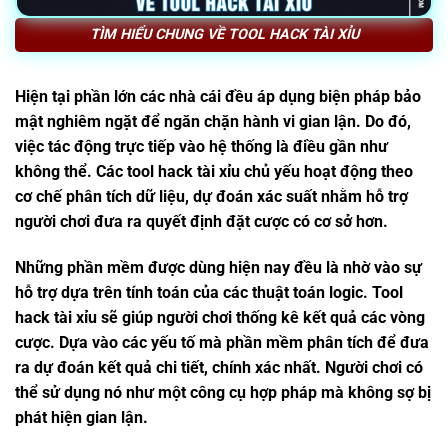
TÌM HIỂU CHUNG VỀ TOOL HACK TÀI XỈU
Hiện tại phần lớn các nhà cái đều áp dụng biện pháp bảo
mật nghiêm ngặt để ngăn chặn hành vi gian lận. Do đó,
việc tác động trực tiếp vào hệ thống là điều gần như
không thể. Các
tool hack tài xỉu
chủ yếu hoạt động theo
cơ chế phân tích dữ liệu, dự đoán xác suất nhằm hỗ trợ
người chơi đưa ra quyết định đặt cược có cơ sở hơn.
Những phần mềm được dùng hiện nay đều là nhờ vào sự
hỗ trợ dựa trên tính toán của các thuật toán logic.
Tool
hack tài xỉu
sẽ giúp người chơi thống kê kết quả các vòng
cược. Dựa vào các yếu tố mà phần mềm phân tích để đưa
ra dự đoán kết quả chi tiết, chính xác nhất. Người chơi có
thể sử dụng nó như một công cụ hợp pháp mà không sợ bị
phát hiện gian lận.