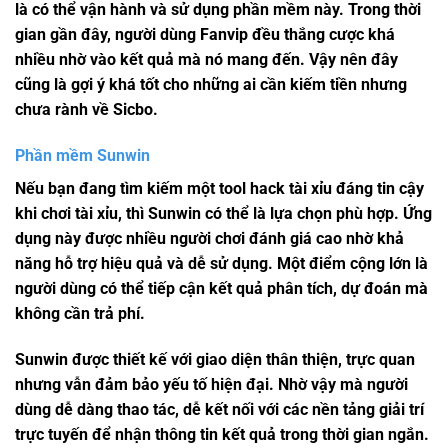
là có thể vận hành và sử dụng phần mềm này. Trong thời
gian gần đây, người dùng Fanvip đều thắng cược khá
nhiều nhờ vào kết quả mà nó mang đến. Vậy nên đây
cũng là gợi ý khá tốt cho những ai cần kiếm tiền nhưng
chưa rành về Sicbo.
Phần mềm Sunwin
Nếu bạn đang tìm kiếm một
tool hack tài xỉu
đáng tin cậy
khi chơi tài xỉu, thì Sunwin có thể là lựa chọn phù hợp. Ứng
dụng này được nhiều người chơi đánh giá cao nhờ khả
năng hỗ trợ hiệu quả và dễ sử dụng. Một điểm cộng lớn là
người dùng có thể tiếp cận kết quả phân tích, dự đoán mà
không cần trả phí.
Sunwin được thiết kế với giao diện thân thiện, trực quan
nhưng vẫn đảm bảo yếu tố hiện đại. Nhờ vậy mà người
dùng dễ dàng thao tác, dễ kết nối với các nền tảng giải trí
trực tuyến để nhận thông tin kết quả trong thời gian ngắn.