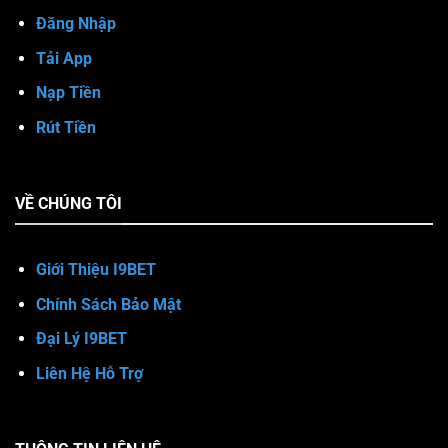
Đăng Nhập
Tải App
Nạp Tiền
Rút Tiền
VỀ CHÚNG TÔI
Giới Thiệu I9BET
Chính Sách Bảo Mật
Đại Lý I9BET
Liên Hệ Hỗ Trợ