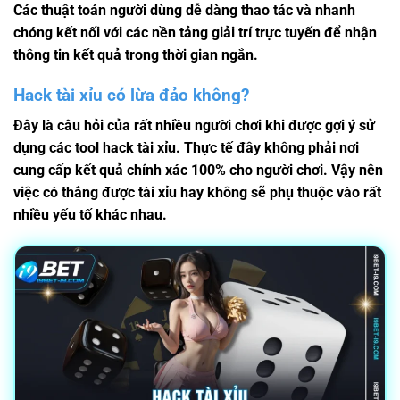
Các thuật toán người dùng dễ dàng thao tác và nhanh
chóng kết nối với các nền tảng giải trí trực tuyến để nhận
thông tin kết quả trong thời gian ngắn.
Hack tài xỉu có lừa đảo không?
Đây là câu hỏi của rất nhiều người chơi khi được gợi ý sử
dụng các
tool hack tài xỉu
. Thực tế đây không phải nơi
cung cấp kết quả chính xác 100% cho người chơi. Vậy nên
việc có thắng được tài xỉu hay không sẽ phụ thuộc vào rất
nhiều yếu tố khác nhau.