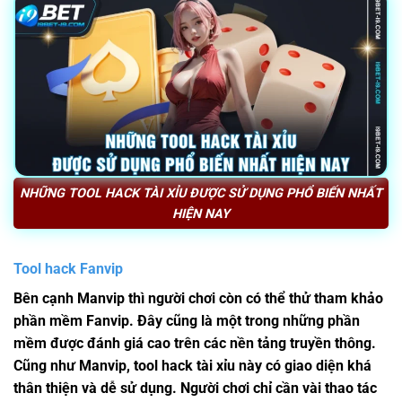
NHỮNG TOOL HACK TÀI XỈU ĐƯỢC SỬ DỤNG PHỔ BIẾN NHẤT
HIỆN NAY
Tool hack Fanvip
Bên cạnh Manvip thì người chơi còn có thể thử tham khảo
phần mềm Fanvip. Đây cũng là một trong những phần
mềm được đánh giá cao trên các nền tảng truyền thông.
Cũng như Manvip,
tool hack tài xỉu này
có giao diện khá
thân thiện và dễ sử dụng. Người chơi chỉ cần vài thao tác