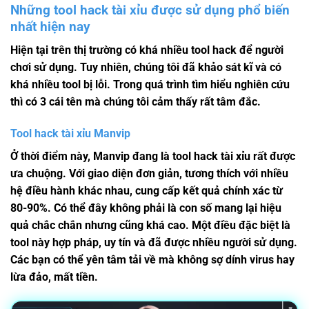
Những tool hack tài xỉu được sử dụng phổ biến
nhất hiện nay
Hiện tại trên thị trường có khá nhiều tool hack để người
chơi sử dụng. Tuy nhiên, chúng tôi đã khảo sát kĩ và có
khá nhiều tool bị lỗi. Trong quá trình tìm hiểu nghiên cứu
thì có 3 cái tên mà chúng tôi cảm thấy rất tâm đắc.
Tool hack tài xỉu Manvip
Ở thời điểm này, Manvip đang là
tool hack tài xỉu
rất được
ưa chuộng. Với giao diện đơn giản, tương thích với nhiều
hệ điều hành khác nhau, cung cấp kết quả chính xác từ
80-90%. Có thể đây không phải là con số mang lại hiệu
quả chắc chắn nhưng cũng khá cao. Một điều đặc biệt là
tool này hợp pháp, uy tín và đã được nhiều người sử dụng.
Các bạn có thể yên tâm tải về mà không sợ dính virus hay
lừa đảo, mất tiền.