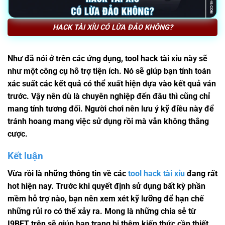
HACK TÀI XỈU CÓ LỪA ĐẢO KHÔNG?
Như đã nói ở trên các ứng dụng,
tool hack tài xỉu
này sẽ
như một công cụ hỗ trợ tiện ích. Nó sẽ giúp bạn tính toán
xác suất các kết quả có thể xuất hiện dựa vào kết quả ván
trước. Vậy nên dù là chuyên nghiệp đến đâu thì cũng chỉ
mang tính tương đối. Người chơi nên lưu ý kỹ điều này để
tránh hoang mang việc sử dụng rồi mà vẫn không thắng
cược.
Kết luận
Vừa rồi là những thông tin về các
tool hack tài xỉu
đang rất
hot hiện nay. Trước khi quyết định sử dụng bất kỳ phần
mềm hỗ trợ nào, bạn nên xem xét kỹ lưỡng để hạn chế
những rủi ro có thể xảy ra. Mong là những chia sẻ từ
I9BET
trên sẽ giúp bạn trang bị thêm kiến thức cần thiết,