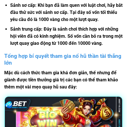
Sảnh sơ cấp: Khi bạn đã làm quen với luật chơi, hãy bắt
đầu thử sức với sảnh sơ cấp. Tại đây số vốn tối thiểu
yêu cầu đó là 1000 vàng cho một lượt quay.
Sảnh trung cấp: Đây là sảnh chơi thích hợp với những
hội viên đã có kinh nghiệm. Số vốn cần bỏ ra trong một
lượt quay giao động từ 1000 đến 10000 vàng.
Tổng hợp bí quyết tham gia nổ hũ thần tài thắng
lớn
Mặc dù cách thức tham gia khá đơn giản, thế nhưng để
giành được tiền thưởng giá trị các bạn có thể tham khảo
thêm một vài mẹo quay hũ sau đây: