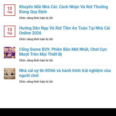
Hướng
Dẫn
Khuyến Mãi Nhà Cái: Cách Nhận Và Rút Thưởng
13
Đăng
Đúng Quy Định
Th6
Ký
ở
Chức năng bình luận bị tắt
Tài
Khuyến
Khoản
Mãi
Hướng Dẫn Nạp Và Rút Tiền An Toàn Tại Nhà Cái
Nhà
13
Nhà
Cái
Online 2026
Th6
Cái:
Cho
ở
Chức năng bình luận bị tắt
Cách
Người
Hướng
Nhận
Mới
Dẫn
Cổng Game B29: Phiên Bản Mới Nhất, Chơi Cực
Và
Bắt
Nạp
Rút
Mượt Trên Mọi Thiết Bị
Đầu
Và
Thưởng
ở
Chức năng bình luận bị tắt
Rút
Đúng
Cổng
Tiền
Quy
Game
Nhà cái uy tín KO66 và hành trình trải nghiệm của
An
Định
B29:
Toàn
người chơi
Phiên
Tại
ở
Chức năng bình luận bị tắt
Bản
Nhà
Nhà
Mới
Cái
cái
Nhất,
Online
uy
Chơi
2026
tín
Cực
KO66
Mượt
và
Trên
hành
Mọi