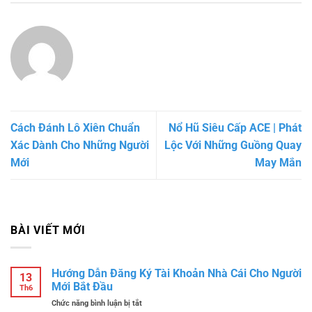
Cách Đánh Lô Xiên Chuẩn
Nổ Hũ Siêu Cấp ACE | Phát
Xác Dành Cho Những Người
Lộc Với Những Guồng Quay
Mới
May Mắn
BÀI VIẾT MỚI
Hướng Dẫn Đăng Ký Tài Khoản Nhà Cái Cho Người
13
Mới Bắt Đầu
Th6
ở
Chức năng bình luận bị tắt