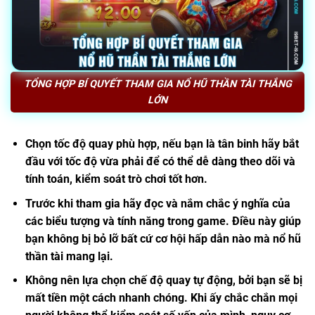
TỔNG HỢP BÍ QUYẾT THAM GIA NỔ HŨ THẦN TÀI THẮNG
LỚN
Chọn tốc độ quay phù hợp, nếu bạn là tân binh hãy bắt
đầu với tốc độ vừa phải để có thể dễ dàng theo dõi và
tính toán, kiểm soát trò chơi tốt hơn.
Trước khi tham gia hãy đọc và nắm chắc ý nghĩa của
các biểu tượng và tính năng trong game. Điều này giúp
bạn không bị bỏ lỡ bất cứ cơ hội hấp dẫn nào mà nổ hũ
thần tài mang lại.
Không nên lựa chọn chế độ quay tự động, bởi bạn sẽ bị
mất tiền một cách nhanh chóng. Khi ấy chắc chắn mọi