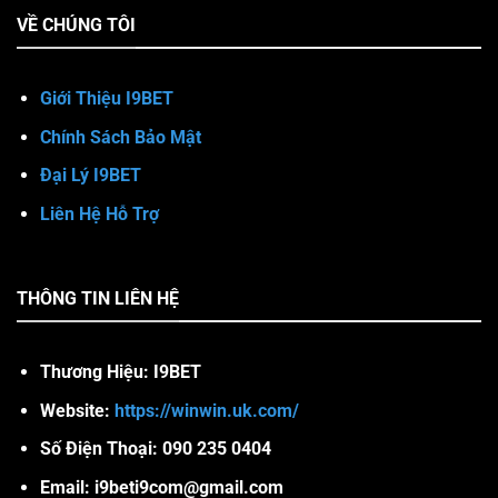
VỀ CHÚNG TÔI
Giới Thiệu I9BET
Chính Sách Bảo Mật
Đại Lý I9BET
Liên Hệ Hỗ Trợ
THÔNG TIN LIÊN HỆ
Thương Hiệu
: I9BET
Website
:
https://winwin.uk.com/
Số Điện Thoại
: 090 235 0404
Email
:
i9beti9com@gmail.com