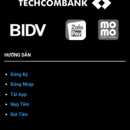
HƯỚNG DẪN
Đă
ng Ký
Đăng Nhập
Tải App
Nạp Tiền
Rút Tiền