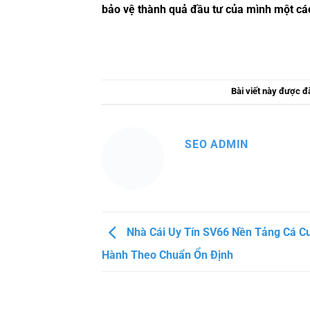
bảo vệ thành quả đầu tư của mình một cá
Bài viết này được 
SEO ADMIN
Nhà Cái Uy Tín SV66 Nền Tảng Cá C
Hành Theo Chuẩn Ổn Định