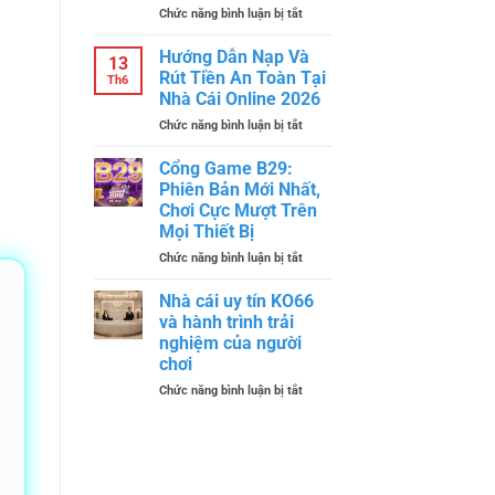
Nhà
ở
Chức năng bình luận bị tắt
Cái
Khuyến
Cho
Mãi
Hướng Dẫn Nạp Và
13
Người
Nhà
Rút Tiền An Toàn Tại
Th6
Mới
Cái:
Nhà Cái Online 2026
Bắt
Cách
Đầu
ở
Chức năng bình luận bị tắt
Nhận
Hướng
Và
Dẫn
Rút
Cổng Game B29:
Nạp
Thưởng
Phiên Bản Mới Nhất,
Và
Đúng
Chơi Cực Mượt Trên
Rút
Quy
Mọi Thiết Bị
Tiền
Định
An
ở
Chức năng bình luận bị tắt
Toàn
Cổng
Tại
Game
Nhà cái uy tín KO66
Nhà
B29:
và hành trình trải
Cái
Phiên
nghiệm của người
Online
Bản
chơi
2026
Mới
Nhất,
ở
Chức năng bình luận bị tắt
Chơi
Nhà
Cực
cái
Mượt
uy
Trên
tín
Mọi
KO66