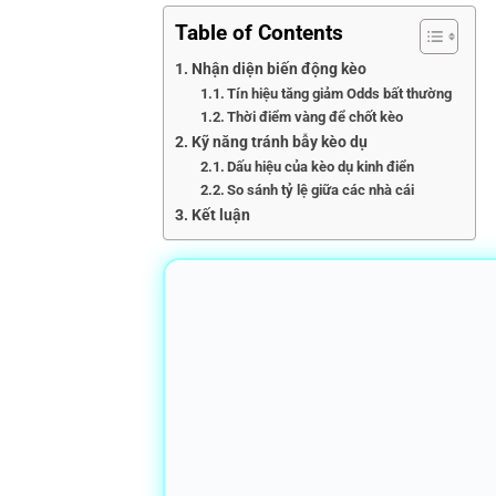
Table of Contents
Nhận diện biến động kèo
Tín hiệu tăng giảm Odds bất thường
Thời điểm vàng để chốt kèo
Kỹ năng tránh bẫy kèo dụ
Dấu hiệu của kèo dụ kinh điển
So sánh tỷ lệ giữa các nhà cái
Kết luận