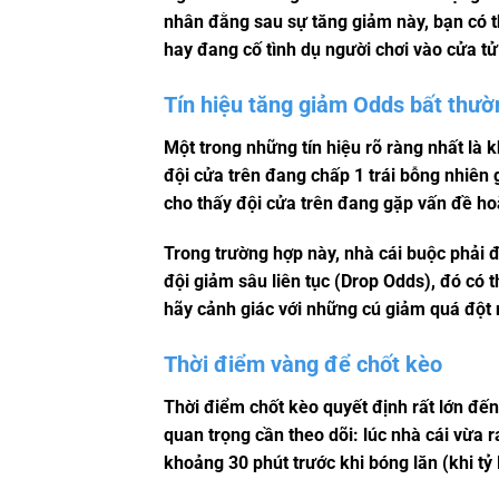
nhân đằng sau sự tăng giảm này, bạn có 
hay đang cố tình dụ người chơi vào cửa tử
Tín hiệu tăng giảm Odds bất thườ
Một trong những tín hiệu rõ ràng nhất là kh
đội cửa trên đang chấp 1 trái bỗng nhiên 
cho thấy đội cửa trên đang gặp vấn đề ho
Trong trường hợp này, nhà cái buộc phải đ
đội giảm sâu liên tục (Drop Odds), đó có t
hãy cảnh giác với những cú giảm quá đột ng
Thời điểm vàng để chốt kèo
Thời điểm chốt kèo quyết định rất lớn đến
quan trọng cần theo dõi: lúc nhà cái vừa r
khoảng 30 phút trước khi bóng lăn (khi tỷ