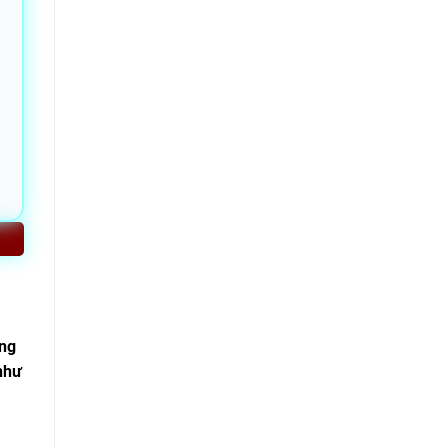
Thiết
và
Bị
hành
trình
trải
nghiệm
của
người
chơi
ảng
 như