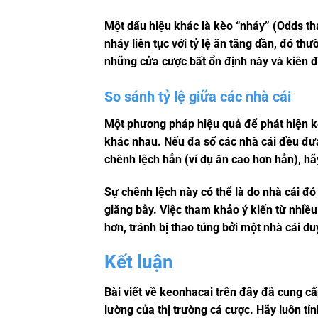
Một dấu hiệu khác là kèo “nháy” (Odds tha
nháy liên tục với tỷ lệ ăn tăng dần, đó th
những cửa cược bất ổn định này và kiên đ
So sánh tỷ lệ giữa các nhà cái
Một phương pháp hiệu quả để phát hiện kèo
khác nhau. Nếu đa số các nhà cái đều đưa 
chênh lệch hẳn (ví dụ ăn cao hơn hẳn), hã
Sự chênh lệch này có thể là do nhà cái đ
giăng bẫy. Việc tham khảo ý kiến từ nhiều
hơn, tránh bị thao túng bởi một nhà cái du
Kết luận
Bài viết về keonhacai trên đây đã cung c
lường của thị trường cá cược. Hãy luôn tỉ