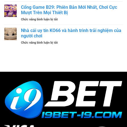
Hướng
Nhận
Mới
Dẫn
Cổng Game B29: Phiên Bản Mới Nhất, Chơi Cực
Và
Bắt
Nạp
Rút
Mượt Trên Mọi Thiết Bị
Đầu
Và
Thưởng
ở
Chức năng bình luận bị tắt
Rút
Đúng
Cổng
Tiền
Quy
Game
Nhà cái uy tín KO66 và hành trình trải nghiệm của
An
Định
B29:
Toàn
người chơi
Phiên
Tại
ở
Chức năng bình luận bị tắt
Bản
Nhà
Nhà
Mới
Cái
cái
Nhất,
Online
uy
Chơi
2026
tín
Cực
KO66
Mượt
và
Trên
hành
Mọi
trình
Thiết
trải
Bị
nghiệm
của
người
chơi