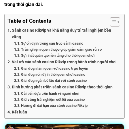
trong thời gian dài.
Table of Contents
Sảnh casino Rikvip và khả năng duy trì trải nghiệm bền
vững
Sự ổn định trong cấu trúc sảnh casino
Trải nghiệm quen thuộc giúp giảm cảm giác rủi ro
Sự nhất quán tạo nền tảng cho thói quen chơi
Vai trò của sảnh casino Rikvip trong hành trình người chơi
Giai đoạn làm quen với casino trực tuyến
Giai đoạn ổn định thói quen chơi casino
Giai đoạn gắn bó lâu dài với sảnh casino
Định hướng phát triển sảnh casino Rikvip theo thời gian
Cải tiến dựa trên hành vi người chơi
Giữ vững trải nghiệm cốt lõi của casino
Hướng đi dài hạn của sảnh casino Rikvip
Kết luận