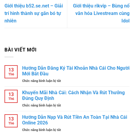
Giới thiệu b52.se.net – Giải
Giới thiệu rikvip – Bùng nổ
trí hình thành sự gắn bó tự
văn hóa Livestream cùng
nhiên
Idol
BÀI VIẾT MỚI
Hướng Dẫn Đăng Ký Tài Khoản Nhà Cái Cho Người
13
Mới Bắt Đầu
Th6
ở
Chức năng bình luận bị tắt
Hướng
Dẫn
Khuyến Mãi Nhà Cái: Cách Nhận Và Rút Thưởng
13
Đăng
Đúng Quy Định
Th6
Ký
ở
Chức năng bình luận bị tắt
Tài
Khuyến
Khoản
Mãi
Hướng Dẫn Nạp Và Rút Tiền An Toàn Tại Nhà Cái
Nhà
13
Nhà
Cái
Online 2026
Th6
Cái:
Cho
ở
Chức năng bình luận bị tắt
Cách
Người