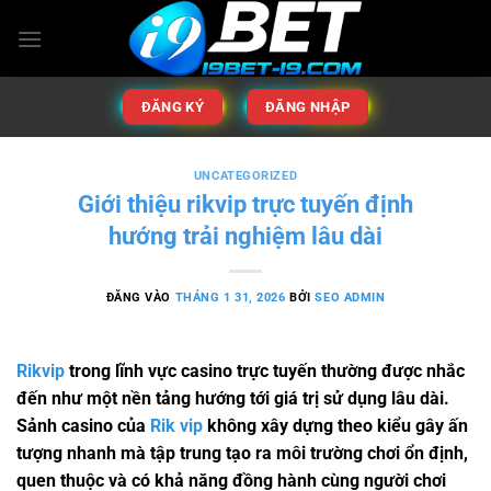
Bỏ
qua
nội
dung
ĐĂNG KÝ
ĐĂNG NHẬP
UNCATEGORIZED
Giới thiệu rikvip trực tuyến định
hướng trải nghiệm lâu dài
ĐĂNG VÀO
THÁNG 1 31, 2026
BỞI
SEO ADMIN
Rikvip
trong lĩnh vực casino trực tuyến thường được nhắc
đến như một nền tảng hướng tới giá trị sử dụng lâu dài.
Sảnh casino của
Rik vip
không xây dựng theo kiểu gây ấn
tượng nhanh mà tập trung tạo ra môi trường chơi ổn định,
quen thuộc và có khả năng đồng hành cùng người chơi