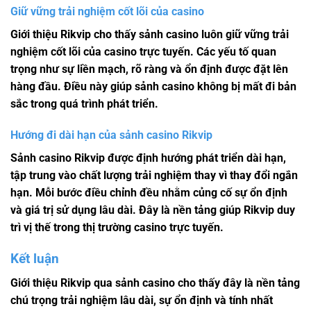
Giữ vững trải nghiệm cốt lõi của casino
Giới thiệu Rikvip cho thấy sảnh casino luôn giữ vững trải
nghiệm cốt lõi của casino trực tuyến. Các yếu tố quan
trọng như sự liền mạch, rõ ràng và ổn định được đặt lên
hàng đầu. Điều này giúp sảnh casino không bị mất đi bản
sắc trong quá trình phát triển.
Hướng đi dài hạn của sảnh casino Rikvip
Sảnh casino Rikvip được định hướng phát triển dài hạn,
tập trung vào chất lượng trải nghiệm thay vì thay đổi ngắn
hạn. Mỗi bước điều chỉnh đều nhằm củng cố sự ổn định
và giá trị sử dụng lâu dài. Đây là nền tảng giúp Rikvip duy
trì vị thế trong thị trường casino trực tuyến.
Kết luận
Giới thiệu Rikvip qua sảnh casino cho thấy đây là nền tảng
chú trọng trải nghiệm lâu dài, sự ổn định và tính nhất