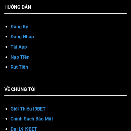
HƯỚNG DẪN
Đă
ng Ký
Đăng Nhập
Tải App
Nạp Tiền
Rút Tiền
VỀ CHÚNG TÔI
Giới Thiệu I9BET
Chính Sách Bảo Mật
Đại Lý I9BET