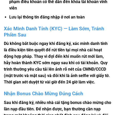
phạm điều khoản có thể dẫn đến khóa tài khoản vĩnh
viễn
Lưu lại thông tin đăng nhập ở nơi an toàn
Xác Minh Danh Tính (KYC) — Làm Sớm, Tránh
Phiền Sau
Dù không bắt buộc ngay khi đăng ký, xác minh danh tính
là điều kiện tiên quyết để rút tiền tại mọi nhà cái hoạt
động hợp pháp. Thay vì đợi đến khi muốn rút mới làm,
hãy hoàn thành KYC sớm ngay sau khi có tài khoản. Quy
trình thường yêu cầu tải lên ảnh rõ nét của CMND/CCCD
(mặt trước và mặt sau) và đôi khi là ảnh selfie với giấy tờ.
Thời gian xét duyệt từ vài giờ đến 24 giờ làm việc.
Nhận Bonus Chào Mừng Đúng Cách
Sau khi đăng ký, nhiều nhà cái tặng bonus chào mừng cho
lần nạp đầu tiên. Để nhận được, bạn thường cần nạp