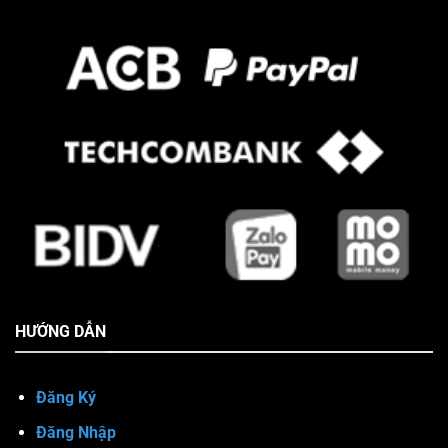
HƯỚNG DẪN
Đă
ng Ký
Đăng Nhập