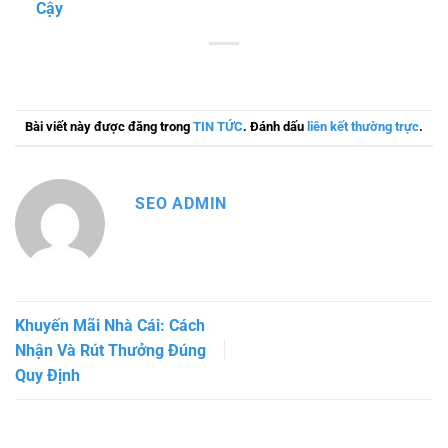
Cậy
Bài viết này được đăng trong
TIN TỨC
. Đánh dấu
liên kết thường trực
.
SEO ADMIN
Khuyến Mãi Nhà Cái: Cách
Nhận Và Rút Thưởng Đúng
Quy Định