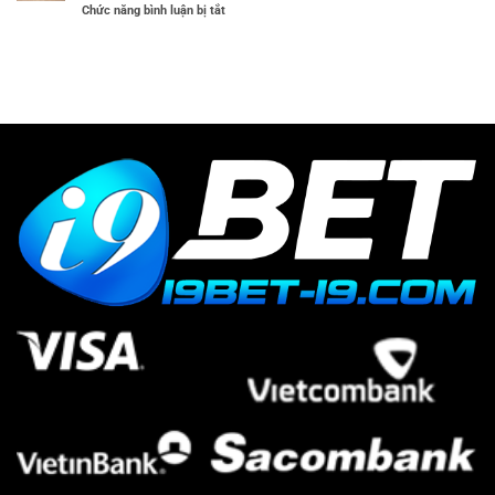
ở
Chức năng bình luận bị tắt
Bản
Nhà
Nhà
Mới
Cái
cái
Nhất,
Online
uy
Chơi
2026
tín
Cực
KO66
Mượt
và
Trên
hành
Mọi
trình
Thiết
trải
Bị
nghiệm
của
người
chơi